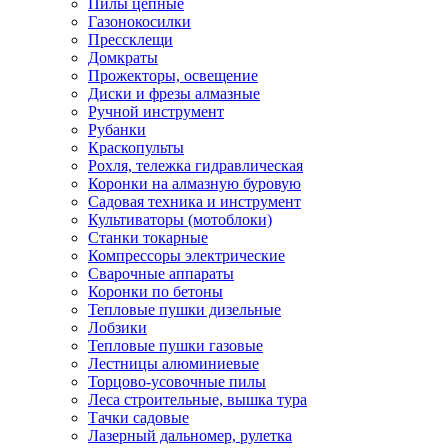
Пилы цепные
Газонокосилки
Прессклещи
Домкраты
Прожекторы, освещение
Диски и фрезы алмазные
Ручной инструмент
Рубанки
Краскопульты
Рохля, тележка гидравлическая
Коронки на алмазную буровую
Садовая техника и инструмент
Культиваторы (мотоблоки)
Станки токарные
Компрессоры электрические
Сварочные аппараты
Коронки по бетоны
Тепловые пушки дизельные
Лобзики
Тепловые пушки газовые
Лестницы алюминиевые
Торцово-усовочные пилы
Леса строительные, вышка тура
Тачки садовые
Лазерный дальномер, рулетка