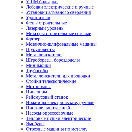
УШМ болгарки
Лебедки электрические и ручные
Установки алмазного сверления
Удлинители
Фены строительные
Лазерный уровень
Миксеры строительные сетевые
Фрезеры
Мозаично-шлифовальные машины
Шуруповёрты
Металлоискатели
Штроборезы, бороздоделы
Минимойки
Трубогибы
Металлоискатели для проводки
Стойки телескопические
Мотопомпы
Нивелиры
Рейсмусовый станок
Ножницы электрические, ручные
Пистолет монтажный
Насосы опрессовочные
Тепловые пушки электрические
Ямобуры
Отрезные машины по металлу