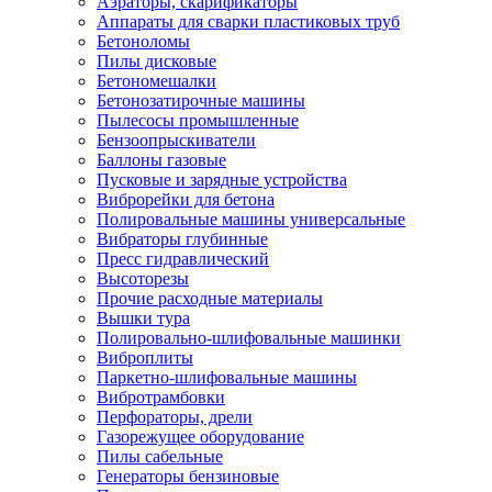
Аэраторы, скарификаторы
Аппараты для сварки пластиковых труб
Бетоноломы
Пилы дисковые
Бетономешалки
Бетонозатирочные машины
Пылесосы промышленные
Бензоопрыскиватели
Баллоны газовые
Пусковые и зарядные устройства
Виброрейки для бетона
Полировальные машины универсальные
Вибраторы глубинные
Пресс гидравлический
Высоторезы
Прочие расходные материалы
Вышки тура
Полировально-шлифовальные машинки
Виброплиты
Паркетно-шлифовальные машины
Вибротрамбовки
Перфораторы, дрели
Газорежущее оборудование
Пилы сабельные
Генераторы бензиновые