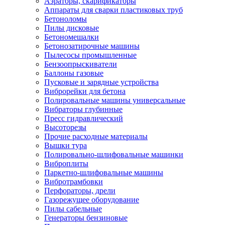
Аэраторы, скарификаторы
Аппараты для сварки пластиковых труб
Бетоноломы
Пилы дисковые
Бетономешалки
Бетонозатирочные машины
Пылесосы промышленные
Бензоопрыскиватели
Баллоны газовые
Пусковые и зарядные устройства
Виброрейки для бетона
Полировальные машины универсальные
Вибраторы глубинные
Пресс гидравлический
Высоторезы
Прочие расходные материалы
Вышки тура
Полировально-шлифовальные машинки
Виброплиты
Паркетно-шлифовальные машины
Вибротрамбовки
Перфораторы, дрели
Газорежущее оборудование
Пилы сабельные
Генераторы бензиновые