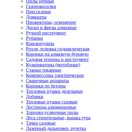
Пилы цепные
Газонокосилки
Прессклещи
Домкраты
Прожекторы, освещение
Диски и фрезы алмазные
Ручной инструмент
Рубанки
Краскопульты
Рохля, тележка гидравлическая
Коронки на алмазную буровую
Садовая техника и инструмент
Культиваторы (мотоблоки)
Станки токарные
Компрессоры электрические
Сварочные аппараты
Коронки по бетоны
Тепловые пушки дизельные
Лобзики
Тепловые пушки газовые
Лестницы алюминиевые
Торцово-усовочные пилы
Леса строительные, вышка тура
Тачки садовые
Лазерный дальномер, рулетка