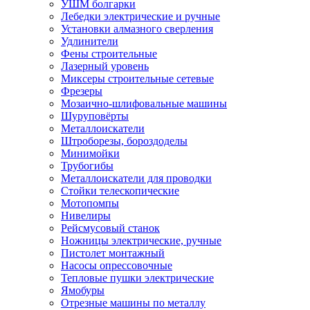
УШМ болгарки
Лебедки электрические и ручные
Установки алмазного сверления
Удлинители
Фены строительные
Лазерный уровень
Миксеры строительные сетевые
Фрезеры
Мозаично-шлифовальные машины
Шуруповёрты
Металлоискатели
Штроборезы, бороздоделы
Минимойки
Трубогибы
Металлоискатели для проводки
Стойки телескопические
Мотопомпы
Нивелиры
Рейсмусовый станок
Ножницы электрические, ручные
Пистолет монтажный
Насосы опрессовочные
Тепловые пушки электрические
Ямобуры
Отрезные машины по металлу