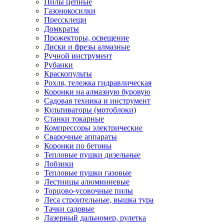
Пилы цепные
Газонокосилки
Прессклещи
Домкраты
Прожекторы, освещение
Диски и фрезы алмазные
Ручной инструмент
Рубанки
Краскопульты
Рохля, тележка гидравлическая
Коронки на алмазную буровую
Садовая техника и инструмент
Культиваторы (мотоблоки)
Станки токарные
Компрессоры электрические
Сварочные аппараты
Коронки по бетоны
Тепловые пушки дизельные
Лобзики
Тепловые пушки газовые
Лестницы алюминиевые
Торцово-усовочные пилы
Леса строительные, вышка тура
Тачки садовые
Лазерный дальномер, рулетка