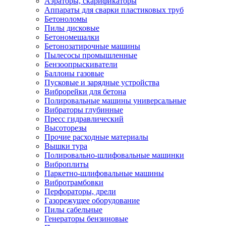
Аэраторы, скарификаторы
Аппараты для сварки пластиковых труб
Бетоноломы
Пилы дисковые
Бетономешалки
Бетонозатирочные машины
Пылесосы промышленные
Бензоопрыскиватели
Баллоны газовые
Пусковые и зарядные устройства
Виброрейки для бетона
Полировальные машины универсальные
Вибраторы глубинные
Пресс гидравлический
Высоторезы
Прочие расходные материалы
Вышки тура
Полировально-шлифовальные машинки
Виброплиты
Паркетно-шлифовальные машины
Вибротрамбовки
Перфораторы, дрели
Газорежущее оборудование
Пилы сабельные
Генераторы бензиновые