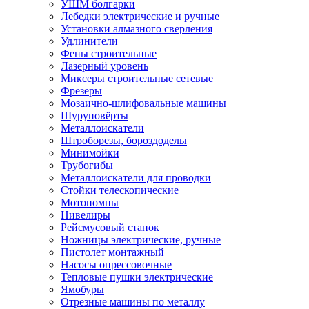
УШМ болгарки
Лебедки электрические и ручные
Установки алмазного сверления
Удлинители
Фены строительные
Лазерный уровень
Миксеры строительные сетевые
Фрезеры
Мозаично-шлифовальные машины
Шуруповёрты
Металлоискатели
Штроборезы, бороздоделы
Минимойки
Трубогибы
Металлоискатели для проводки
Стойки телескопические
Мотопомпы
Нивелиры
Рейсмусовый станок
Ножницы электрические, ручные
Пистолет монтажный
Насосы опрессовочные
Тепловые пушки электрические
Ямобуры
Отрезные машины по металлу