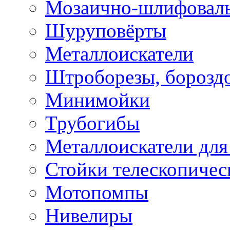
Мозаично-шлифовал
Шуруповёрты
Металлоискатели
Штроборезы, борозд
Минимойки
Трубогибы
Металлоискатели для
Стойки телескопичес
Мотопомпы
Нивелиры