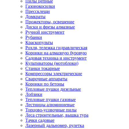
Пилы цепные
Газонокосилки
Прессклещи
Домкраты
Прожекторы, освещение
Диски и фрезы алмазные
Ручной инструмент
Рубанки
Краскопульты
Рохля, тележка гидравлическая
Коронки на алмазную буровую
Садовая техника и инструмент
Культиваторы (мотоблоки)
Станки токарные
Компрессоры электрические
Сварочные аппараты
Коронки по бетоны
Тепловые пушки дизельные
Лобзики
Тепловые пушки газовые
Лестницы алюминиевые
Торцово-усовочные пилы
Леса строительные, вышка тура
Тачки садовые
Лазерный дальномер, рулетка