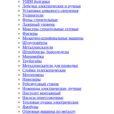
УШМ болгарки
Лебедки электрические и ручные
Установки алмазного сверления
Удлинители
Фены строительные
Лазерный уровень
Миксеры строительные сетевые
Фрезеры
Мозаично-шлифовальные машины
Шуруповёрты
Металлоискатели
Штроборезы, бороздоделы
Минимойки
Трубогибы
Металлоискатели для проводки
Стойки телескопические
Мотопомпы
Нивелиры
Рейсмусовый станок
Ножницы электрические, ручные
Пистолет монтажный
Насосы опрессовочные
Тепловые пушки электрические
Ямобуры
Отрезные машины по металлу