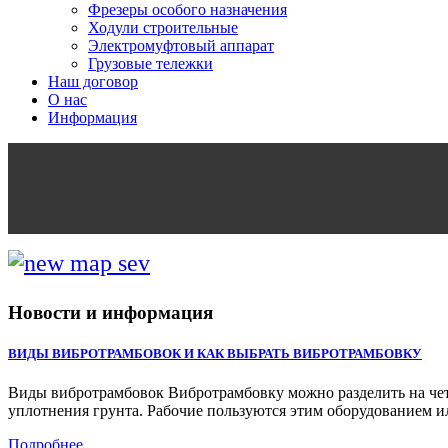
Фрезеры особого назначения
Ходули строительные
Электромуфтовый аппарат
Грузовые тележки
Наш договор
О нас
Информация
Новости и информация
ВИДЫ ВИБРОТРАМБОВОК И КАК ВЫБРАТЬ ВИБРОТРАМБОВКУ
Виды вибротрамбовок Вибротрамбовку можно разделить на четы
уплотнения грунта. Рабочие пользуются этим оборудованием ил
Подробнее...