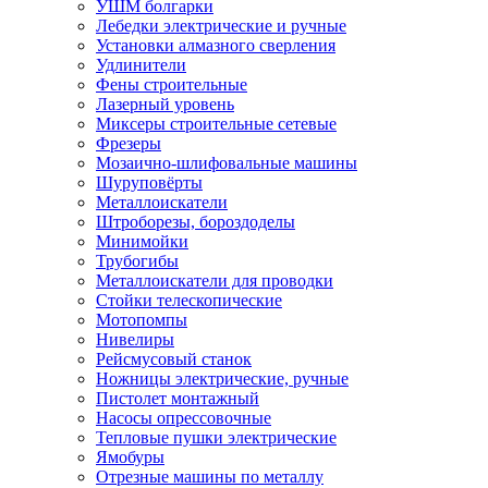
УШМ болгарки
Лебедки электрические и ручные
Установки алмазного сверления
Удлинители
Фены строительные
Лазерный уровень
Миксеры строительные сетевые
Фрезеры
Мозаично-шлифовальные машины
Шуруповёрты
Металлоискатели
Штроборезы, бороздоделы
Минимойки
Трубогибы
Металлоискатели для проводки
Стойки телескопические
Мотопомпы
Нивелиры
Рейсмусовый станок
Ножницы электрические, ручные
Пистолет монтажный
Насосы опрессовочные
Тепловые пушки электрические
Ямобуры
Отрезные машины по металлу