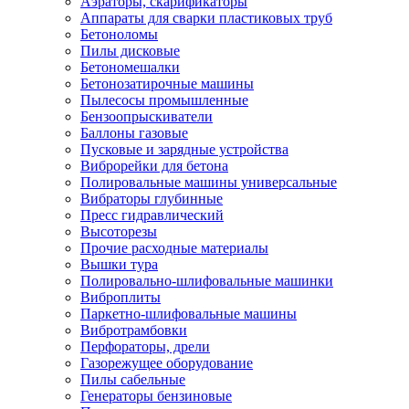
Аэраторы, скарификаторы
Аппараты для сварки пластиковых труб
Бетоноломы
Пилы дисковые
Бетономешалки
Бетонозатирочные машины
Пылесосы промышленные
Бензоопрыскиватели
Баллоны газовые
Пусковые и зарядные устройства
Виброрейки для бетона
Полировальные машины универсальные
Вибраторы глубинные
Пресс гидравлический
Высоторезы
Прочие расходные материалы
Вышки тура
Полировально-шлифовальные машинки
Виброплиты
Паркетно-шлифовальные машины
Вибротрамбовки
Перфораторы, дрели
Газорежущее оборудование
Пилы сабельные
Генераторы бензиновые