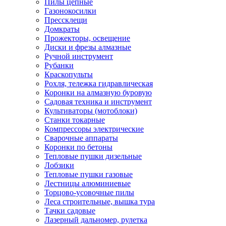
Пилы цепные
Газонокосилки
Прессклещи
Домкраты
Прожекторы, освещение
Диски и фрезы алмазные
Ручной инструмент
Рубанки
Краскопульты
Рохля, тележка гидравлическая
Коронки на алмазную буровую
Садовая техника и инструмент
Культиваторы (мотоблоки)
Станки токарные
Компрессоры электрические
Сварочные аппараты
Коронки по бетоны
Тепловые пушки дизельные
Лобзики
Тепловые пушки газовые
Лестницы алюминиевые
Торцово-усовочные пилы
Леса строительные, вышка тура
Тачки садовые
Лазерный дальномер, рулетка