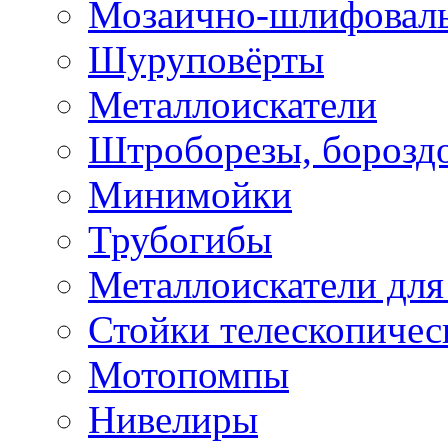
Мозаично-шлифовал
Шуруповёрты
Металлоискатели
Штроборезы, борозд
Минимойки
Трубогибы
Металлоискатели для
Стойки телескопичес
Мотопомпы
Нивелиры