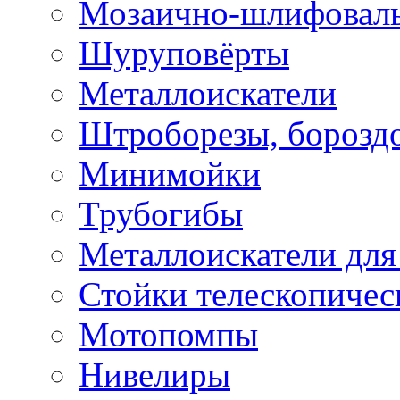
Мозаично-шлифовал
Шуруповёрты
Металлоискатели
Штроборезы, борозд
Минимойки
Трубогибы
Металлоискатели для
Стойки телескопичес
Мотопомпы
Нивелиры