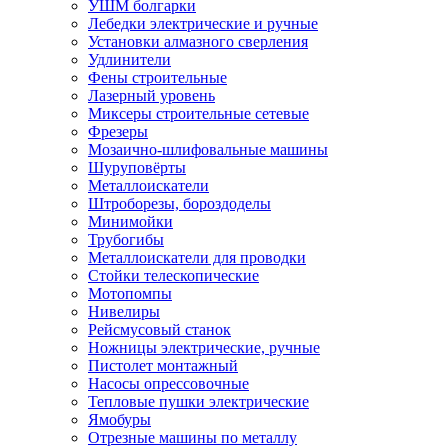
УШМ болгарки
Лебедки электрические и ручные
Установки алмазного сверления
Удлинители
Фены строительные
Лазерный уровень
Миксеры строительные сетевые
Фрезеры
Мозаично-шлифовальные машины
Шуруповёрты
Металлоискатели
Штроборезы, бороздоделы
Минимойки
Трубогибы
Металлоискатели для проводки
Стойки телескопические
Мотопомпы
Нивелиры
Рейсмусовый станок
Ножницы электрические, ручные
Пистолет монтажный
Насосы опрессовочные
Тепловые пушки электрические
Ямобуры
Отрезные машины по металлу