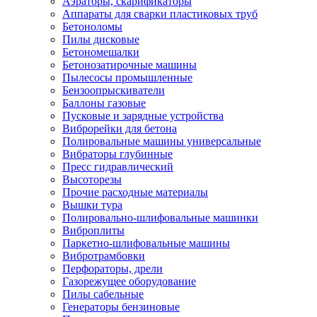
Аэраторы, скарификаторы
Аппараты для сварки пластиковых труб
Бетоноломы
Пилы дисковые
Бетономешалки
Бетонозатирочные машины
Пылесосы промышленные
Бензоопрыскиватели
Баллоны газовые
Пусковые и зарядные устройства
Виброрейки для бетона
Полировальные машины универсальные
Вибраторы глубинные
Пресс гидравлический
Высоторезы
Прочие расходные материалы
Вышки тура
Полировально-шлифовальные машинки
Виброплиты
Паркетно-шлифовальные машины
Вибротрамбовки
Перфораторы, дрели
Газорежущее оборудование
Пилы сабельные
Генераторы бензиновые