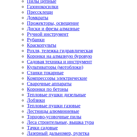
Пилы цепные
Газонокосилки
Прессклещи
Домкраты
Прожекторы, освещение
Диски и фрезы алмазные
Ручной инструмент
Рубанки
Краскопульты
Рохля, тележка гидравлическая
Коронки на алмазную буровую
Садовая техника и инструмент
Культиваторы (мотоблоки)
Станки токарные
Компрессоры электрические
Сварочные аппараты
Коронки по бетоны
Тепловые пушки дизельные
Лобзики
Тепловые пушки газовые
Лестницы алюминиевые
Торцово-усовочные пилы
Леса строительные, вышка тура
Тачки садовые
Лазерный дальномер, рулетка