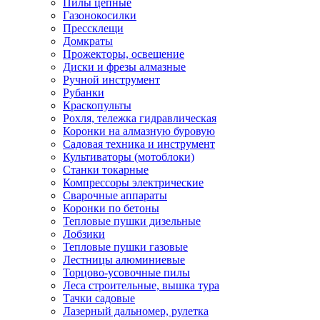
Пилы цепные
Газонокосилки
Прессклещи
Домкраты
Прожекторы, освещение
Диски и фрезы алмазные
Ручной инструмент
Рубанки
Краскопульты
Рохля, тележка гидравлическая
Коронки на алмазную буровую
Садовая техника и инструмент
Культиваторы (мотоблоки)
Станки токарные
Компрессоры электрические
Сварочные аппараты
Коронки по бетоны
Тепловые пушки дизельные
Лобзики
Тепловые пушки газовые
Лестницы алюминиевые
Торцово-усовочные пилы
Леса строительные, вышка тура
Тачки садовые
Лазерный дальномер, рулетка