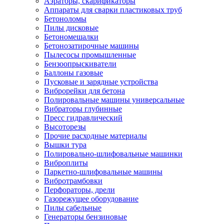
Аэраторы, скарификаторы
Аппараты для сварки пластиковых труб
Бетоноломы
Пилы дисковые
Бетономешалки
Бетонозатирочные машины
Пылесосы промышленные
Бензоопрыскиватели
Баллоны газовые
Пусковые и зарядные устройства
Виброрейки для бетона
Полировальные машины универсальные
Вибраторы глубинные
Пресс гидравлический
Высоторезы
Прочие расходные материалы
Вышки тура
Полировально-шлифовальные машинки
Виброплиты
Паркетно-шлифовальные машины
Вибротрамбовки
Перфораторы, дрели
Газорежущее оборудование
Пилы сабельные
Генераторы бензиновые