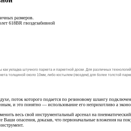
личных размеров.
лет 618BR гвоздезабивной
как укладка штучного паркета и паркетной доски. Для различных технологи
ета толщиной около 10мм, либо костылем (гвоздем) для более толстой парке
хе, поток которого подается по резиновому шлангу подключен
ным, и это понятно — использование его неприхотливо а эконо
аменить весь свой инструментальный арсенал на пневматический,
 Ваши опасения, доказав, что первоначальные вложения на поку
инструмент.