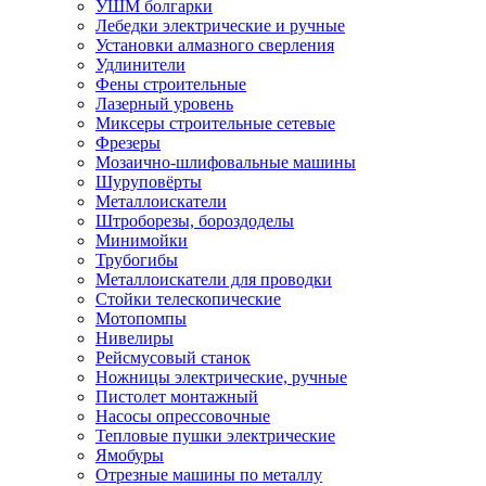
УШМ болгарки
Лебедки электрические и ручные
Установки алмазного сверления
Удлинители
Фены строительные
Лазерный уровень
Миксеры строительные сетевые
Фрезеры
Мозаично-шлифовальные машины
Шуруповёрты
Металлоискатели
Штроборезы, бороздоделы
Минимойки
Трубогибы
Металлоискатели для проводки
Стойки телескопические
Мотопомпы
Нивелиры
Рейсмусовый станок
Ножницы электрические, ручные
Пистолет монтажный
Насосы опрессовочные
Тепловые пушки электрические
Ямобуры
Отрезные машины по металлу