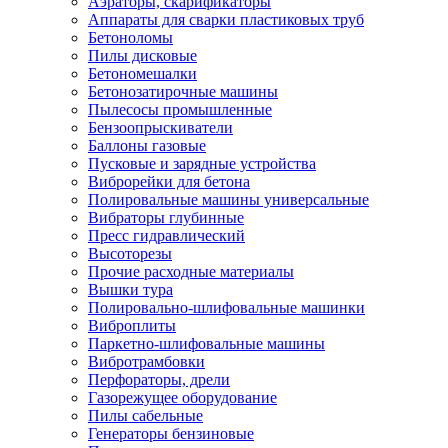
Аэраторы, скарификаторы
Аппараты для сварки пластиковых труб
Бетоноломы
Пилы дисковые
Бетономешалки
Бетонозатирочные машины
Пылесосы промышленные
Бензоопрыскиватели
Баллоны газовые
Пусковые и зарядные устройства
Виброрейки для бетона
Полировальные машины универсальные
Вибраторы глубинные
Пресс гидравлический
Высоторезы
Прочие расходные материалы
Вышки тура
Полировально-шлифовальные машинки
Виброплиты
Паркетно-шлифовальные машины
Вибротрамбовки
Перфораторы, дрели
Газорежущее оборудование
Пилы сабельные
Генераторы бензиновые