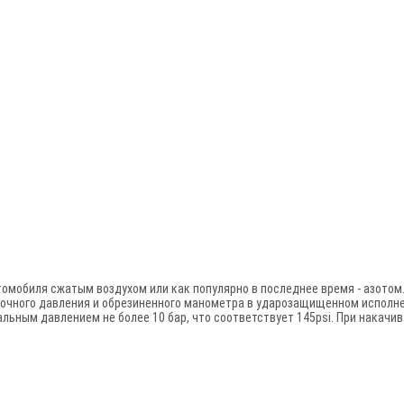
омобиля сжатым воздухом или как популярно в последнее время - азотом.
ыточного давления и обрезиненного манометра в ударозащищенном исполне
льным давлением не более 10 бар, что соответствует 145psi. При накачи