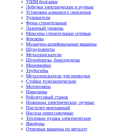
УШМ болгарки
Лебедки электрические и ручные
Установки алмазного сверления
Удлинители
Фены строительные
Лазерный уровень
Миксеры строительные сетевые
Фрезеры
Мозаично-шлифовальные машины
Шуруповёрты
Металлоискатели
Штроборезы, бороздоделы
Минимойки
Трубогибы
Металлоискатели для проводки
Стойки телескопические
Мотопомпы
Нивелиры
Рейсмусовый станок
Ножницы электрические, ручные
Пистолет монтажный
Насосы опрессовочные
Тепловые пушки электрические
Ямобуры
Отрезные машины по металлу