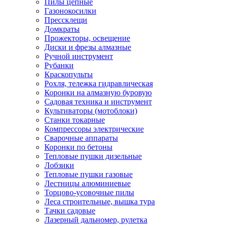
Пилы цепные
Газонокосилки
Прессклещи
Домкраты
Прожекторы, освещение
Диски и фрезы алмазные
Ручной инструмент
Рубанки
Краскопульты
Рохля, тележка гидравлическая
Коронки на алмазную буровую
Садовая техника и инструмент
Культиваторы (мотоблоки)
Станки токарные
Компрессоры электрические
Сварочные аппараты
Коронки по бетоны
Тепловые пушки дизельные
Лобзики
Тепловые пушки газовые
Лестницы алюминиевые
Торцово-усовочные пилы
Леса строительные, вышка тура
Тачки садовые
Лазерный дальномер, рулетка