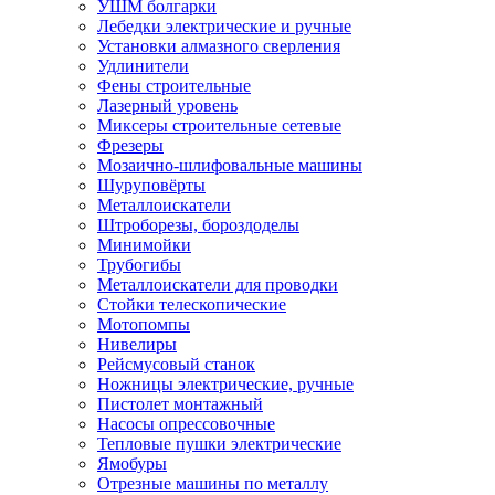
УШМ болгарки
Лебедки электрические и ручные
Установки алмазного сверления
Удлинители
Фены строительные
Лазерный уровень
Миксеры строительные сетевые
Фрезеры
Мозаично-шлифовальные машины
Шуруповёрты
Металлоискатели
Штроборезы, бороздоделы
Минимойки
Трубогибы
Металлоискатели для проводки
Стойки телескопические
Мотопомпы
Нивелиры
Рейсмусовый станок
Ножницы электрические, ручные
Пистолет монтажный
Насосы опрессовочные
Тепловые пушки электрические
Ямобуры
Отрезные машины по металлу