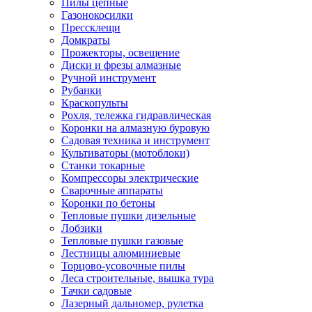
Пилы цепные
Газонокосилки
Прессклещи
Домкраты
Прожекторы, освещение
Диски и фрезы алмазные
Ручной инструмент
Рубанки
Краскопульты
Рохля, тележка гидравлическая
Коронки на алмазную буровую
Садовая техника и инструмент
Культиваторы (мотоблоки)
Станки токарные
Компрессоры электрические
Сварочные аппараты
Коронки по бетоны
Тепловые пушки дизельные
Лобзики
Тепловые пушки газовые
Лестницы алюминиевые
Торцово-усовочные пилы
Леса строительные, вышка тура
Тачки садовые
Лазерный дальномер, рулетка