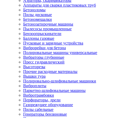
Аэраторы, скарификаторы
Аппараты для сварки пластиковых труб
Бетоноломы
Пилы дисковые
Бетономешалки
Бетонозатирочные машины
Пылесосы промышленные
Бензоопрыскиватели
Баллоны газовые
Пусковые и зарядные устройства
Виброрейки для бетона
Полировальные машины универсальные
Вибраторы глубинные
Пресс гидравлический
Высоторезы
Прочие расходные материалы
Вышки тура
Полировально-шлифовальные машинки
Виброплиты
Паркетно-шлифовальные машины
Вибротрамбовки
Перфораторы, дрели
Газорежущее оборудование
Пилы сабельные
Генераторы бензиновые