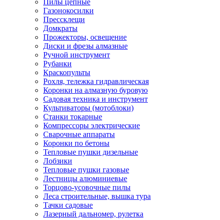
Пилы цепные
Газонокосилки
Прессклещи
Домкраты
Прожекторы, освещение
Диски и фрезы алмазные
Ручной инструмент
Рубанки
Краскопульты
Рохля, тележка гидравлическая
Коронки на алмазную буровую
Садовая техника и инструмент
Культиваторы (мотоблоки)
Станки токарные
Компрессоры электрические
Сварочные аппараты
Коронки по бетоны
Тепловые пушки дизельные
Лобзики
Тепловые пушки газовые
Лестницы алюминиевые
Торцово-усовочные пилы
Леса строительные, вышка тура
Тачки садовые
Лазерный дальномер, рулетка