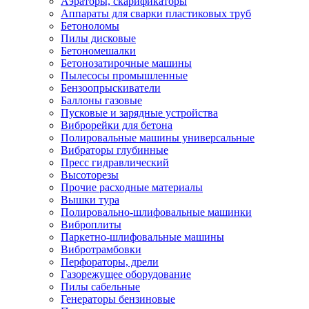
Аэраторы, скарификаторы
Аппараты для сварки пластиковых труб
Бетоноломы
Пилы дисковые
Бетономешалки
Бетонозатирочные машины
Пылесосы промышленные
Бензоопрыскиватели
Баллоны газовые
Пусковые и зарядные устройства
Виброрейки для бетона
Полировальные машины универсальные
Вибраторы глубинные
Пресс гидравлический
Высоторезы
Прочие расходные материалы
Вышки тура
Полировально-шлифовальные машинки
Виброплиты
Паркетно-шлифовальные машины
Вибротрамбовки
Перфораторы, дрели
Газорежущее оборудование
Пилы сабельные
Генераторы бензиновые