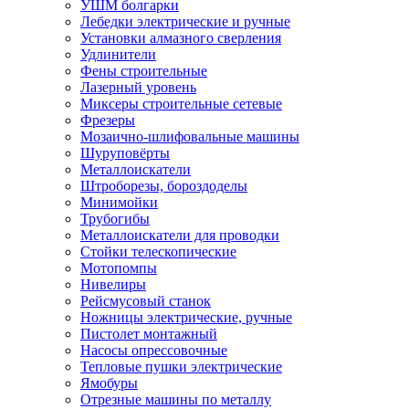
УШМ болгарки
Лебедки электрические и ручные
Установки алмазного сверления
Удлинители
Фены строительные
Лазерный уровень
Миксеры строительные сетевые
Фрезеры
Мозаично-шлифовальные машины
Шуруповёрты
Металлоискатели
Штроборезы, бороздоделы
Минимойки
Трубогибы
Металлоискатели для проводки
Стойки телескопические
Мотопомпы
Нивелиры
Рейсмусовый станок
Ножницы электрические, ручные
Пистолет монтажный
Насосы опрессовочные
Тепловые пушки электрические
Ямобуры
Отрезные машины по металлу