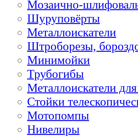
Мозаично-шлифовал
Шуруповёрты
Металлоискатели
Штроборезы, борозд
Минимойки
Трубогибы
Металлоискатели для
Стойки телескопичес
Мотопомпы
Нивелиры