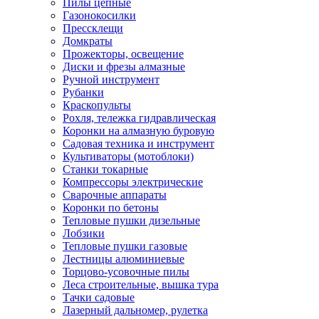
Пилы цепные
Газонокосилки
Прессклещи
Домкраты
Прожекторы, освещение
Диски и фрезы алмазные
Ручной инструмент
Рубанки
Краскопульты
Рохля, тележка гидравлическая
Коронки на алмазную буровую
Садовая техника и инструмент
Культиваторы (мотоблоки)
Станки токарные
Компрессоры электрические
Сварочные аппараты
Коронки по бетоны
Тепловые пушки дизельные
Лобзики
Тепловые пушки газовые
Лестницы алюминиевые
Торцово-усовочные пилы
Леса строительные, вышка тура
Тачки садовые
Лазерный дальномер, рулетка