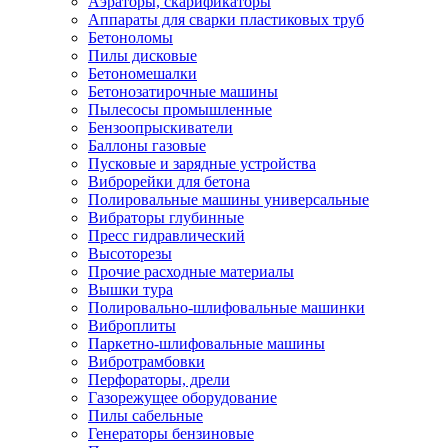
Аэраторы, скарификаторы
Аппараты для сварки пластиковых труб
Бетоноломы
Пилы дисковые
Бетономешалки
Бетонозатирочные машины
Пылесосы промышленные
Бензоопрыскиватели
Баллоны газовые
Пусковые и зарядные устройства
Виброрейки для бетона
Полировальные машины универсальные
Вибраторы глубинные
Пресс гидравлический
Высоторезы
Прочие расходные материалы
Вышки тура
Полировально-шлифовальные машинки
Виброплиты
Паркетно-шлифовальные машины
Вибротрамбовки
Перфораторы, дрели
Газорежущее оборудование
Пилы сабельные
Генераторы бензиновые