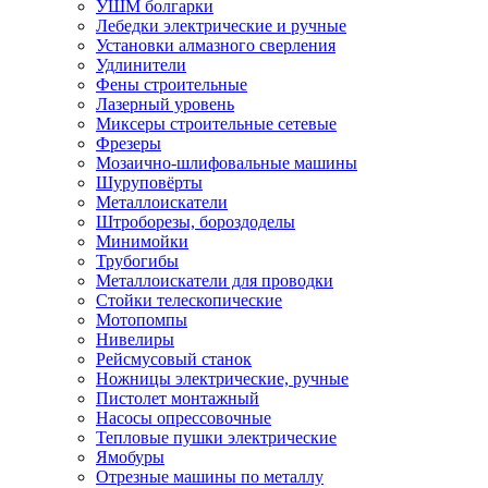
УШМ болгарки
Лебедки электрические и ручные
Установки алмазного сверления
Удлинители
Фены строительные
Лазерный уровень
Миксеры строительные сетевые
Фрезеры
Мозаично-шлифовальные машины
Шуруповёрты
Металлоискатели
Штроборезы, бороздоделы
Минимойки
Трубогибы
Металлоискатели для проводки
Стойки телескопические
Мотопомпы
Нивелиры
Рейсмусовый станок
Ножницы электрические, ручные
Пистолет монтажный
Насосы опрессовочные
Тепловые пушки электрические
Ямобуры
Отрезные машины по металлу