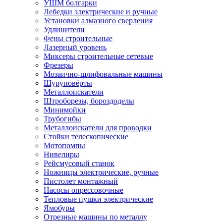
УШМ болгарки
Лебедки электрические и ручные
Установки алмазного сверления
Удлинители
Фены строительные
Лазерный уровень
Миксеры строительные сетевые
Фрезеры
Мозаично-шлифовальные машины
Шуруповёрты
Металлоискатели
Штроборезы, бороздоделы
Минимойки
Трубогибы
Металлоискатели для проводки
Стойки телескопические
Мотопомпы
Нивелиры
Рейсмусовый станок
Ножницы электрические, ручные
Пистолет монтажный
Насосы опрессовочные
Тепловые пушки электрические
Ямобуры
Отрезные машины по металлу