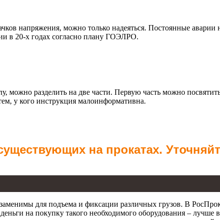
качков напряжения, можно только надеяться. Постоянные аварии
ии в 20-х годах согласно плану ГОЭЛРО.
ожно разделить на две части. Первую часть можно посвятить т
тем, у кого инструкция малоинформативна.
 существующих на прокатах. Уточняй
езаменимы для подъема и фиксации различных грузов. В РосПрок
деньги на покупку такого необходимого оборудования – лучше вз