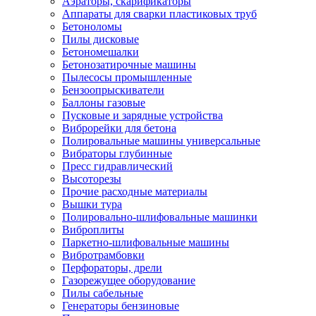
Аэраторы, скарификаторы
Аппараты для сварки пластиковых труб
Бетоноломы
Пилы дисковые
Бетономешалки
Бетонозатирочные машины
Пылесосы промышленные
Бензоопрыскиватели
Баллоны газовые
Пусковые и зарядные устройства
Виброрейки для бетона
Полировальные машины универсальные
Вибраторы глубинные
Пресс гидравлический
Высоторезы
Прочие расходные материалы
Вышки тура
Полировально-шлифовальные машинки
Виброплиты
Паркетно-шлифовальные машины
Вибротрамбовки
Перфораторы, дрели
Газорежущее оборудование
Пилы сабельные
Генераторы бензиновые