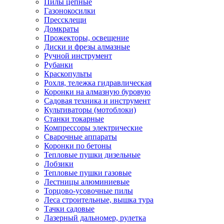
Пилы цепные
Газонокосилки
Прессклещи
Домкраты
Прожекторы, освещение
Диски и фрезы алмазные
Ручной инструмент
Рубанки
Краскопульты
Рохля, тележка гидравлическая
Коронки на алмазную буровую
Садовая техника и инструмент
Культиваторы (мотоблоки)
Станки токарные
Компрессоры электрические
Сварочные аппараты
Коронки по бетоны
Тепловые пушки дизельные
Лобзики
Тепловые пушки газовые
Лестницы алюминиевые
Торцово-усовочные пилы
Леса строительные, вышка тура
Тачки садовые
Лазерный дальномер, рулетка