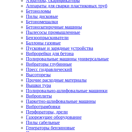
Аэраторы, скарификаторы
Аппараты для сварки пластиковых труб
Бетоноломы
Пилы дисковые
Бетономешалки
Бетонозатирочные машины
Пылесосы промышленные
Бензоопрыскиватели
Баллоны газовые
Пусковые и зарядные устройства
Виброрейки для бетона
Полировальные машины универсальные
Вибраторы глубинные
Пресс гидравлический
Высоторезы
Прочие расходные материалы
Вышки тура
Полировально-шлифовальные машинки
Виброплиты
Паркетно-шлифовальные машины
Вибротрамбовки
Перфораторы, дрели
Газорежущее оборудование
Пилы сабельные
Генераторы бензиновые