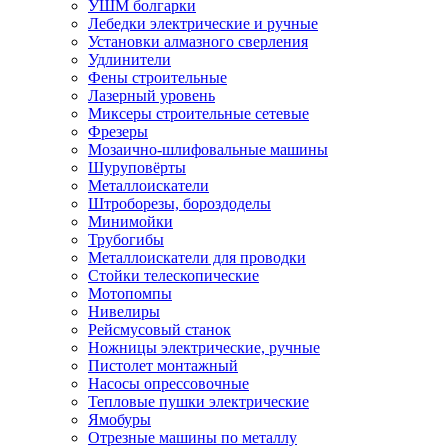
УШМ болгарки
Лебедки электрические и ручные
Установки алмазного сверления
Удлинители
Фены строительные
Лазерный уровень
Миксеры строительные сетевые
Фрезеры
Мозаично-шлифовальные машины
Шуруповёрты
Металлоискатели
Штроборезы, бороздоделы
Минимойки
Трубогибы
Металлоискатели для проводки
Стойки телескопические
Мотопомпы
Нивелиры
Рейсмусовый станок
Ножницы электрические, ручные
Пистолет монтажный
Насосы опрессовочные
Тепловые пушки электрические
Ямобуры
Отрезные машины по металлу