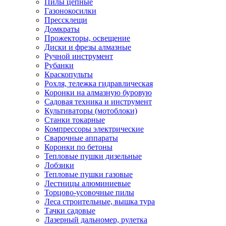
Пилы цепные
Газонокосилки
Прессклещи
Домкраты
Прожекторы, освещение
Диски и фрезы алмазные
Ручной инструмент
Рубанки
Краскопульты
Рохля, тележка гидравлическая
Коронки на алмазную буровую
Садовая техника и инструмент
Культиваторы (мотоблоки)
Станки токарные
Компрессоры электрические
Сварочные аппараты
Коронки по бетоны
Тепловые пушки дизельные
Лобзики
Тепловые пушки газовые
Лестницы алюминиевые
Торцово-усовочные пилы
Леса строительные, вышка тура
Тачки садовые
Лазерный дальномер, рулетка