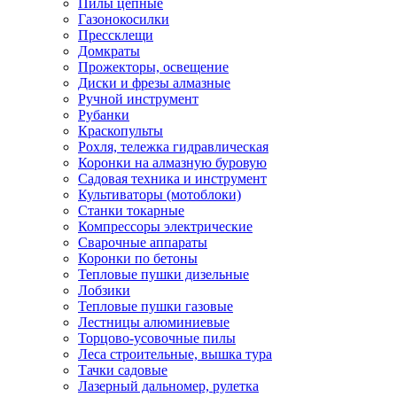
Пилы цепные
Газонокосилки
Прессклещи
Домкраты
Прожекторы, освещение
Диски и фрезы алмазные
Ручной инструмент
Рубанки
Краскопульты
Рохля, тележка гидравлическая
Коронки на алмазную буровую
Садовая техника и инструмент
Культиваторы (мотоблоки)
Станки токарные
Компрессоры электрические
Сварочные аппараты
Коронки по бетоны
Тепловые пушки дизельные
Лобзики
Тепловые пушки газовые
Лестницы алюминиевые
Торцово-усовочные пилы
Леса строительные, вышка тура
Тачки садовые
Лазерный дальномер, рулетка