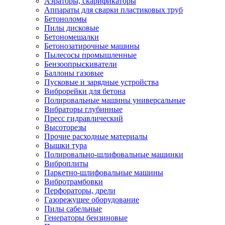
Аэраторы, скарификаторы
Аппараты для сварки пластиковых труб
Бетоноломы
Пилы дисковые
Бетономешалки
Бетонозатирочные машины
Пылесосы промышленные
Бензоопрыскиватели
Баллоны газовые
Пусковые и зарядные устройства
Виброрейки для бетона
Полировальные машины универсальные
Вибраторы глубинные
Пресс гидравлический
Высоторезы
Прочие расходные материалы
Вышки тура
Полировально-шлифовальные машинки
Виброплиты
Паркетно-шлифовальные машины
Вибротрамбовки
Перфораторы, дрели
Газорежущее оборудование
Пилы сабельные
Генераторы бензиновые