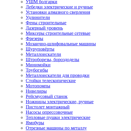
УШМ болгарки
Лебедки электрические и ручные
Установки алмазного сверления
Удлинители
Фены строительные
Лазерный уровень
Миксеры строительные сетевые
Фрезеры
Мозаично-шлифовальные машины
Шуруповёрты
Металлоискатели
Штроборезы, бороздоделы
Минимойки
Трубогибы
Металлоискатели для проводки
Стойки телескопические
Мотопомпы
Нивелиры
Рейсмусовый станок
Ножницы электрические, ручные
Пистолет монтажный
Насосы опрессовочные
Тепловые пушки электрические
Ямобуры
Отрезные машины по металлу