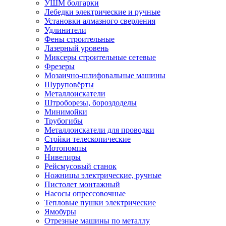
УШМ болгарки
Лебедки электрические и ручные
Установки алмазного сверления
Удлинители
Фены строительные
Лазерный уровень
Миксеры строительные сетевые
Фрезеры
Мозаично-шлифовальные машины
Шуруповёрты
Металлоискатели
Штроборезы, бороздоделы
Минимойки
Трубогибы
Металлоискатели для проводки
Стойки телескопические
Мотопомпы
Нивелиры
Рейсмусовый станок
Ножницы электрические, ручные
Пистолет монтажный
Насосы опрессовочные
Тепловые пушки электрические
Ямобуры
Отрезные машины по металлу