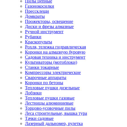
Пилы цепные
Газонокосилки
Прессклещи
Домкраты
Прожекторы, освещение
Диски и фрезы алмазные
Ручной инструмент
Рубанки
Краскопульты
Рохля, тележка гидравлическая
Коронки на алмазную буровую
Садовая техника и инструмент
Культиваторы (мотоблоки)
Станки токарные
Компрессоры электрические
Сварочные аппараты
Коронки по бетоны
Тепловые пушки дизельные
Лобзики
Тепловые пушки газовые
Лестницы алюминиевые
Торцово-усовочные пилы
Леса строительные, вышка тура
Тачки садовые
Лазерный дальномер, рулетка