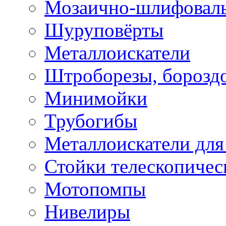
Мозаично-шлифовал
Шуруповёрты
Металлоискатели
Штроборезы, борозд
Минимойки
Трубогибы
Металлоискатели для
Стойки телескопичес
Мотопомпы
Нивелиры