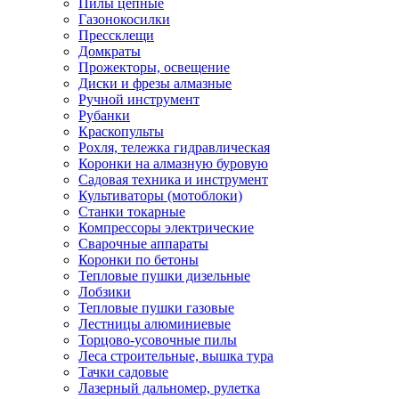
Пилы цепные
Газонокосилки
Прессклещи
Домкраты
Прожекторы, освещение
Диски и фрезы алмазные
Ручной инструмент
Рубанки
Краскопульты
Рохля, тележка гидравлическая
Коронки на алмазную буровую
Садовая техника и инструмент
Культиваторы (мотоблоки)
Станки токарные
Компрессоры электрические
Сварочные аппараты
Коронки по бетоны
Тепловые пушки дизельные
Лобзики
Тепловые пушки газовые
Лестницы алюминиевые
Торцово-усовочные пилы
Леса строительные, вышка тура
Тачки садовые
Лазерный дальномер, рулетка