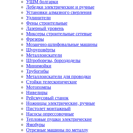
УШМ болгарки
Лебедки электрические и ручные
Установки алмазного сверления
Удлинители
Фены строительные
Лазерный уровень
Миксеры строительные сетевые
Фрезеры
Мозаично-шлифовальные машины
Шуруповёрты
Металлоискатели
Штроборезы, бороздоделы
Минимойки
Трубогибы
Металлоискатели для проводки
Стойки телескопические
Мотопомпы
Нивелиры
Рейсмусовый станок
Ножницы электрические, ручные
Пистолет монтажный
Насосы опрессовочные
Тепловые пушки электрические
Ямобуры
Отрезные машины по металлу