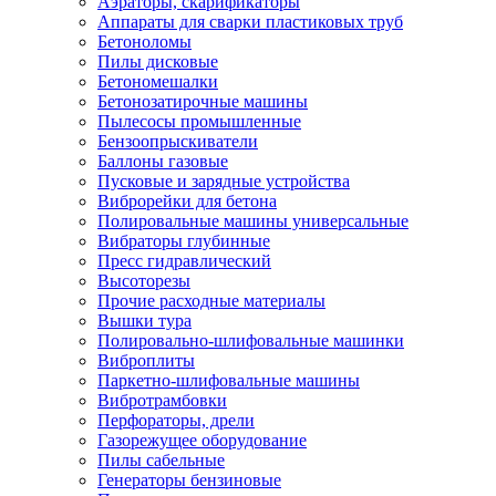
Аэраторы, скарификаторы
Аппараты для сварки пластиковых труб
Бетоноломы
Пилы дисковые
Бетономешалки
Бетонозатирочные машины
Пылесосы промышленные
Бензоопрыскиватели
Баллоны газовые
Пусковые и зарядные устройства
Виброрейки для бетона
Полировальные машины универсальные
Вибраторы глубинные
Пресс гидравлический
Высоторезы
Прочие расходные материалы
Вышки тура
Полировально-шлифовальные машинки
Виброплиты
Паркетно-шлифовальные машины
Вибротрамбовки
Перфораторы, дрели
Газорежущее оборудование
Пилы сабельные
Генераторы бензиновые